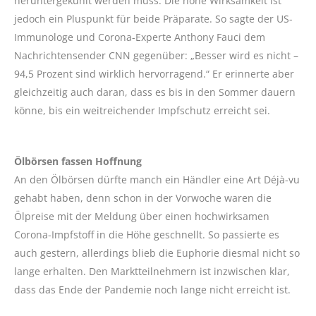
heruntergekühlt werden muss. Die hohe Wirksamkeit ist
jedoch ein Pluspunkt für beide Präparate. So sagte der US-
Immunologe und Corona-Experte Anthony Fauci dem
Nachrichtensender CNN gegenüber: „Besser wird es nicht –
94,5 Prozent sind wirklich hervorragend.“ Er erinnerte aber
gleichzeitig auch daran, dass es bis in den Sommer dauern
könne, bis ein weitreichender Impfschutz erreicht sei.
Ölbörsen fassen Hoffnung
An den Ölbörsen dürfte manch ein Händler eine Art Déjà-vu
gehabt haben, denn schon in der Vorwoche waren die
Ölpreise mit der Meldung über einen hochwirksamen
Corona-Impfstoff in die Höhe geschnellt. So passierte es
auch gestern, allerdings blieb die Euphorie diesmal nicht so
lange erhalten. Den Marktteilnehmern ist inzwischen klar,
dass das Ende der Pandemie noch lange nicht erreicht ist.