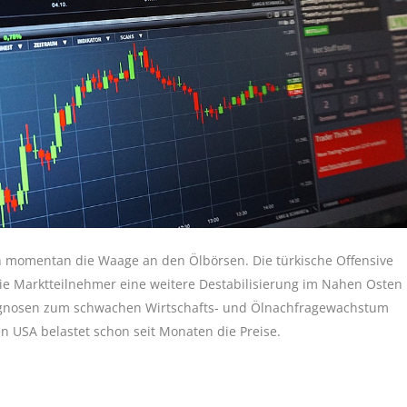
ch momentan die Waage an den Ölbörsen. Die türkische Offensive
die Marktteilnehmer eine weitere Destabilisierung im Nahen Osten
rognosen zum schwachen Wirtschafts- und Ölnachfragewachstum
n USA belastet schon seit Monaten die Preise.