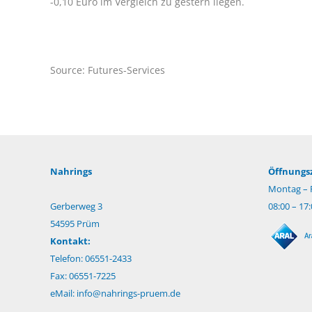
-0,10 Euro im Vergleich zu gestern liegen.
Source: Futures-Services
Nahrings
Öffnungsz
Montag – F
Gerberweg 3
08:00 – 17
54595 Prüm
Kontakt:
Telefon: 06551-2433
Fax: 06551-7225
eMail:
info@nahrings-pruem.de