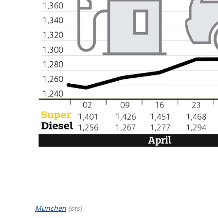
München
(ots)