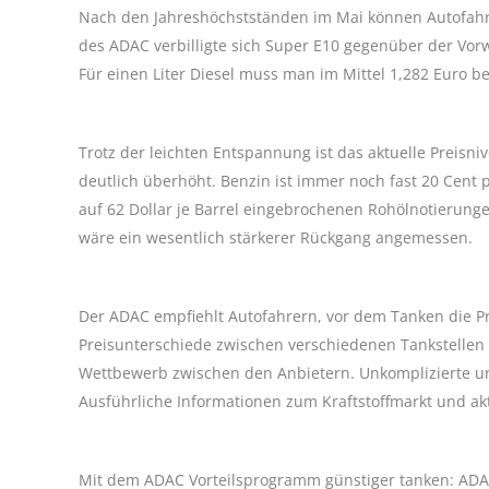
Nach den Jahreshöchstständen im Mai können Autofahre
des ADAC verbilligte sich Super E10 gegenüber der Vorw
Für einen Liter Diesel muss man im Mittel 1,282 Euro b
Trotz der leichten Entspannung ist das aktuelle Preisn
deutlich überhöht. Benzin ist immer noch fast 20 Cent p
auf 62 Dollar je Barrel eingebrochenen Rohölnotierunge
wäre ein wesentlich stärkerer Rückgang angemessen.
Der ADAC empfiehlt Autofahrern, vor dem Tanken die Pre
Preisunterschiede zwischen verschiedenen Tankstellen 
Wettbewerb zwischen den Anbietern. Unkomplizierte und
Ausführliche Informationen zum Kraftstoffmarkt und akt
Mit dem ADAC Vorteilsprogramm günstiger tanken: ADAC 