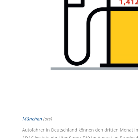
München
(ots)
Autofahrer in Deutschland können den dritten Monat in
ADAC kostete ein Liter Super E10 im August im Bundesdu