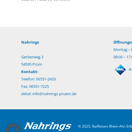
Nahrings
Öffnungsz
Montag – F
Gerberweg 3
08:00 – 17
54595 Prüm
Kontakt:
Telefon: 06551-2433
Fax: 06551-7225
eMail:
info@nahrings-pruem.de
© 2025, Raiffeisen Rhein-Ahr-Ei