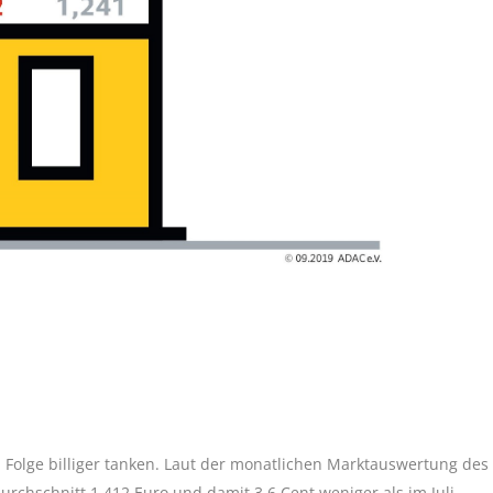
 Folge billiger tanken. Laut der monatlichen Marktauswertung des
rchschnitt 1,412 Euro und damit 3,6 Cent weniger als im Juli.