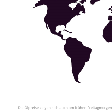
Die Ölpreise zeigen sich auch am frühen Freitagmorgen 