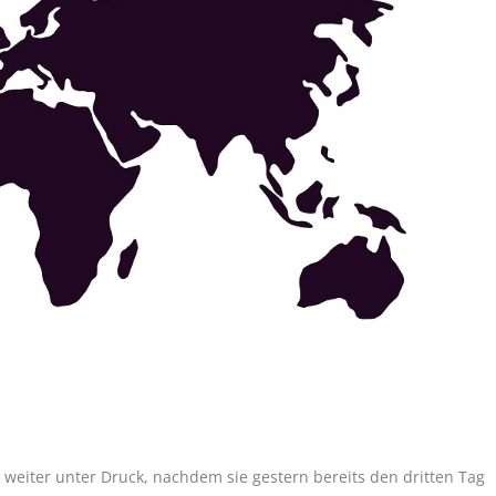
weiter unter Druck, nachdem sie gestern bereits den dritten Tag