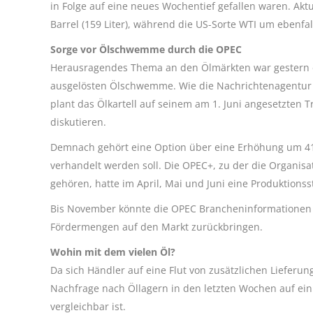
in Folge auf eine neues Wochentief gefallen waren. Aktue
Barrel (159 Liter), während die US-Sorte WTI um ebenfall
Sorge vor Ölschwemme durch die OPEC
Herausragendes Thema an den Ölmärkten war gestern 
ausgelösten Ölschwemme. Wie die Nachrichtenagentur B
plant das Ölkartell auf seinem am 1. Juni angesetzten 
diskutieren.
Demnach gehört eine Option über eine Erhöhung um 411.0
verhandelt werden soll. Die OPEC+, zu der die Organis
gehören, hatte im April, Mai und Juni eine Produktionss
Bis November könnte die OPEC Brancheninformationen zu
Fördermengen auf den Markt zurückbringen.
Wohin mit dem vielen Öl?
Da sich Händler auf eine Flut von zusätzlichen Liefer
Nachfrage nach Öllagern in den letzten Wochen auf ei
vergleichbar ist.