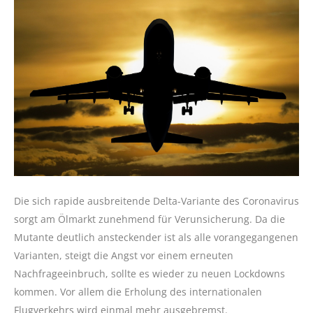
Die sich rapide ausbreitende Delta-Variante des Coronavirus
sorgt am Ölmarkt zunehmend für Verunsicherung. Da die
Mutante deutlich ansteckender ist als alle vorangegangenen
Varianten, steigt die Angst vor einem erneuten
Nachfrageeinbruch, sollte es wieder zu neuen Lockdowns
kommen. Vor allem die Erholung des internationalen
Flugverkehrs wird einmal mehr ausgebremst.