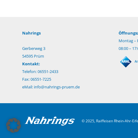
Nahrings
Öffnungsz
Montag – F
Gerberweg 3
08:00 – 17
54595 Prüm
Kontakt:
Telefon: 06551-2433
Fax: 06551-7225
eMail:
info@nahrings-pruem.de
© 2025, Raiffeisen Rhein-Ahr-Ei