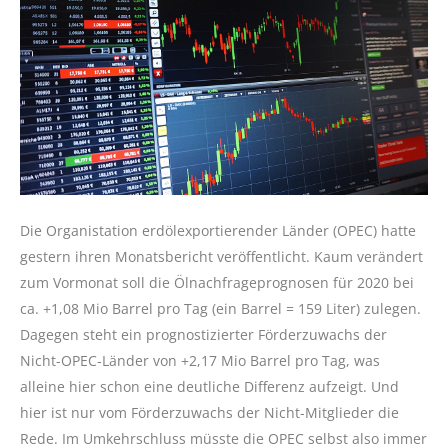
Die Organistation erdölexportierender Länder (OPEC) hatte
gestern ihren Monatsbericht veröffentlicht. Kaum verändert
zum Vormonat soll die Ölnachfrageprognosen für 2020 bei
ca. +1,08 Mio Barrel pro Tag (ein Barrel = 159 Liter) zulegen.
Dagegen steht ein prognostizierter Förderzuwachs der
Nicht-OPEC-Länder von +2,17 Mio Barrel pro Tag, was
alleine hier schon eine deutliche Differenz aufzeigt. Und
hier ist nur vom Förderzuwachs der Nicht-Mitglieder die
Rede. Im Umkehrschluss müsste die OPEC selbst also immer