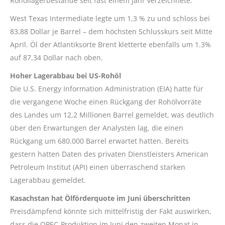
Rohöllagerbestände seit fast einem Jahr verzeichnete.
West Texas Intermediate legte um 1,3 % zu und schloss bei
83,88 Dollar je Barrel – dem höchsten Schlusskurs seit Mitte
April. Öl der Atlantiksorte Brent kletterte ebenfalls um 1.3%
auf 87,34 Dollar nach oben.
Hoher Lagerabbau bei US-Rohöl
Die U.S. Energy Information Administration (EIA) hatte für
die vergangene Woche einen Rückgang der Rohölvorräte
des Landes um 12,2 Millionen Barrel gemeldet, was deutlich
über den Erwartungen der Analysten lag, die einen
Rückgang um 680.000 Barrel erwartet hatten. Bereits
gestern hatten Daten des privaten Dienstleisters American
Petroleum Institut (API) einen überraschend starken
Lagerabbau gemeldet.
Kasachstan hat Ölförderquote im Juni überschritten
Preisdämpfend könnte sich mittelfristig der Fakt auswirken,
dass die OPEC-Produktion im Juni den zweiten Monat in