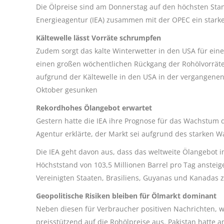
Die Ölpreise sind am Donnerstag auf den höchsten Stan
Energieagentur (IEA) zusammen mit der OPEC ein starke
Kältewelle lässt Vorräte schrumpfen
Zudem sorgt das kalte Winterwetter in den USA für ei
einen großen wöchentlichen Rückgang der Rohölvorräte
aufgrund der Kältewelle in den USA in der vergangenen
Oktober gesunken
Rekordhohes Ölangebot erwartet
Gestern hatte die IEA ihre Prognose für das Wachstum 
Agentur erklärte, der Markt sei aufgrund des starken 
Die IEA geht davon aus, dass das weltweite Ölangebot i
Höchststand von 103,5 Millionen Barrel pro Tag anstei
Vereinigten Staaten, Brasiliens, Guyanas und Kanadas z
Geopolitische Risiken bleiben für Ölmarkt dominant
Neben diesen für Verbraucher positiven Nachrichten, w
preisstützend auf die Rohölpreise aus. Pakistan hatte 