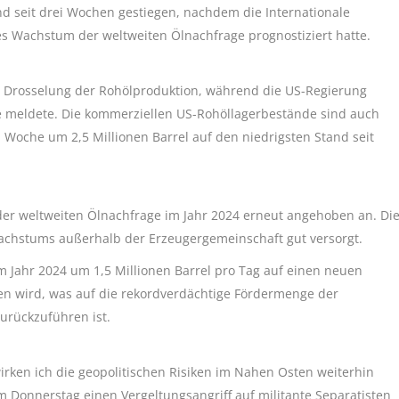
d seit drei Wochen gestiegen, nachdem die Internationale
s Wachstum der weltweiten Ölnachfrage prognostiziert hatte.
ne Drosselung der Rohölproduktion, während die US-Regierung
 meldete. Die kommerziellen US-Rohöllagerbestände sind auch
 Woche um 2,5 Millionen Barrel auf den niedrigsten Stand seit
der weltweiten Ölnachfrage im Jahr 2024 erneut angehoben an. Di
Wachstums außerhalb der Erzeugergemeinschaft gut versorgt.
m Jahr 2024 um 1,5 Millionen Barrel pro Tag auf einen neuen
gen wird, was auf die rekordverdächtige Fördermenge der
urückzuführen ist.
irken ich die geopolitischen Risiken im Nahen Osten weiterhin
am Donnerstag einen Vergeltungsangriff auf militante Separatisten