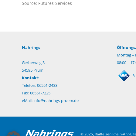
Source: Futures-Services
Nahrings
Öffnungsz
Montag – F
Gerberweg 3
08:00 – 17
54595 Prüm
Kontakt:
Telefon: 06551-2433
Fax: 06551-7225
eMail:
info@nahrings-pruem.de
© 2025, Raiffeisen Rhein-Ahr-Ei