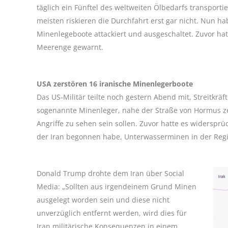
täglich ein Fünftel des weltweiten Ölbedarfs transportie
meisten riskieren die Durchfahrt erst gar nicht. Nun 
Minenlegeboote attackiert und ausgeschaltet. Zuvor h
Meerenge gewarnt.
USA zerstören 16 iranische Minenlegerboote
Das US-Militär teilte noch gestern Abend mit, Streitkrä
sogenannte Minenleger, nahe der Straße von Hormus zer
Angriffe zu sehen sein sollen. Zuvor hatte es widersp
der Iran begonnen habe, Unterwasserminen in der Regi
Donald Trump drohte dem Iran über Social
Media: „Sollten aus irgendeinem Grund Minen
ausgelegt worden sein und diese nicht
unverzüglich entfernt werden, wird dies für
Iran militärische Konsequenzen in einem