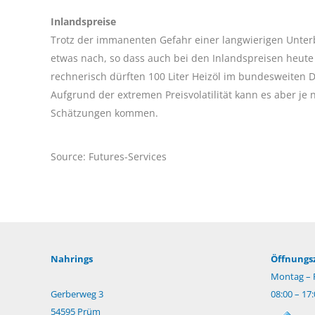
Inlandspreise
Trotz der immanenten Gefahr einer langwierigen Unter
etwas nach, so dass auch bei den Inlandspreisen heute
rechnerisch dürften 100 Liter Heizöl im bundesweiten 
Aufgrund der extremen Preisvolatilität kann es aber j
Schätzungen kommen.
Source: Futures-Services
Nahrings
Öffnungsz
Montag – F
Gerberweg 3
08:00 – 17
54595 Prüm