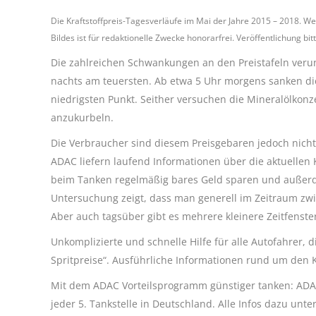
Die Kraftstoffpreis-Tagesverläufe im Mai der Jahre 2015 – 2018. W
Bildes ist für redaktionelle Zwecke honorarfrei. Veröffentlichung 
Die zahlreichen Schwankungen an den Preistafeln veru
nachts am teuersten. Ab etwa 5 Uhr morgens sanken di
niedrigsten Punkt. Seither versuchen die Mineralölkon
anzukurbeln.
Die Verbraucher sind diesem Preisgebaren jedoch nicht h
ADAC liefern laufend Informationen über die aktuellen 
beim Tanken regelmäßig bares Geld sparen und außerde
Untersuchung zeigt, dass man generell im Zeitraum zwis
Aber auch tagsüber gibt es mehrere kleinere Zeitfenste
Unkomplizierte und schnelle Hilfe für alle Autofahrer,
Spritpreise“. Ausführliche Informationen rund um den 
Mit dem ADAC Vorteilsprogramm günstiger tanken: ADAC 
jeder 5. Tankstelle in Deutschland. Alle Infos dazu unte