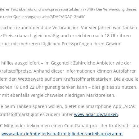
eiterer Text über ots und www.presseportal.de/nr/7849 / Die Verwendung dieses
bitte unter Quellenangabe: „obs/ADAC/ADAC-Grafik“
nsichern zunehmend die Verbraucher. Vor vier Jahren war Tanken
e Preise danach gleichmäßig und erreichten nach 18 Uhr ihren
zerne, mit mehreren täglichen Preissprüngen ihren Gewinn
ilflos ausgeliefert – im Gegenteil: Zahlreiche Anbieter wie der
Kraftstoffpreise. Anhand dieser Informationen können Autofahrer
m den Wettbewerb auf dem Kraftstoffmarkt stärken. Die aktuelle
chen 18 und 22 Uhr günstig tanken kann – dies gilt es zu nutzen.
r mit ebenfalls vergleichsweise niedrigen Marktpreisen.
 die beim Tanken sparen wollen, bietet die Smartphone-App „ADAC
Kraftstoffmarkt gibt es zudem unter
www.adac.de/tanken
.
Mitglieder bekommen einen Cent Rabatt pro Liter Kraftstoff – an
r
www.adac.de/mitgliedschaft/mitglieder-vorteilsprogramm
.